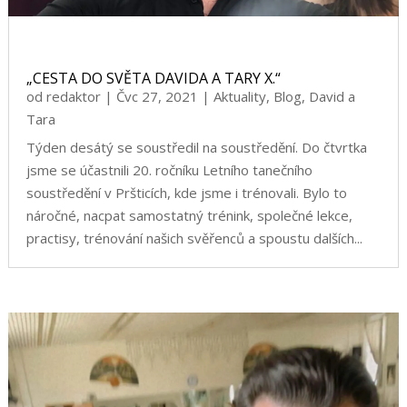
„CESTA DO SVĚTA DAVIDA A TARY X.“
od
redaktor
|
Čvc 27, 2021
|
Aktuality
,
Blog
,
David a
Tara
Týden desátý se soustředil na soustředění. Do čtvrtka
jsme se účastnili 20. ročníku Letního tanečního
soustředění v Pršticích, kde jsme i trénovali. Bylo to
náročné, nacpat samostatný trénink, společné lekce,
practisy, trénování našich svěřenců a spoustu dalších...