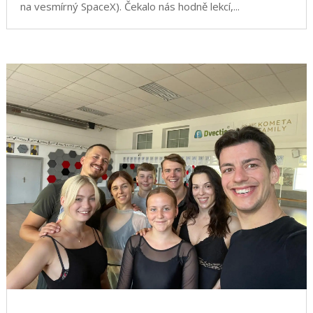
na vesmírný SpaceX). Čekalo nás hodně lekcí,...