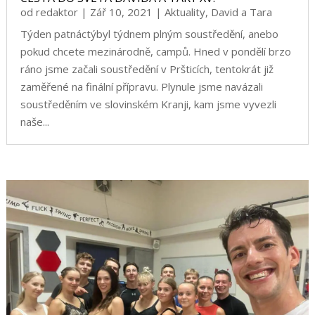
od
redaktor
|
Zář 10, 2021
|
Aktuality
,
David a Tara
Týden patnáctýbyl týdnem plným soustředění, anebo
pokud chcete mezinárodně, campů. Hned v pondělí brzo
ráno jsme začali soustředění v Pršticích, tentokrát již
zaměřené na finální přípravu. Plynule jsme navázali
soustředěním ve slovinském Kranji, kam jsme vyvezli
naše...