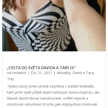
„CESTA DO SVĚTA DAVIDA A TARY IX.“
od
redaktor
|
Čvc 21, 2021
|
Aktuality
,
David a Tara
,
Top
Týden osmý jsme strávili zejména v italské Molinelle,
kam jsme opět přijeli nejen načerpat novou inspiraci, ale
hlavně zkontrolovat natrénované, ověřit nejisté a
otestovat odcvičené (trochu jako kdybychom trénovali