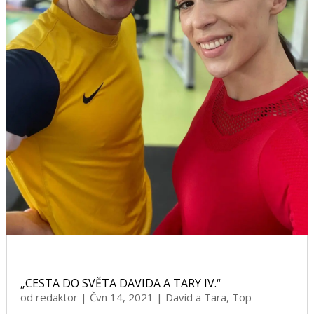
„CESTA DO SVĚTA DAVIDA A TARY IV.“
od
redaktor
|
Čvn 14, 2021
|
David a Tara
,
Top