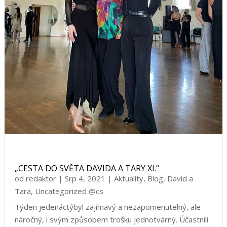
„CESTA DO SVĚTA DAVIDA A TARY XI.“
od
redaktor
|
Srp 4, 2021
|
Aktuality
,
Blog
,
David a
Tara
,
Uncategorized @cs
Týden jedenáctýbyl zajímavý a nezapomenutelný, ale
náročný, i svým způsobem trošku jednotvárný. Účastnili