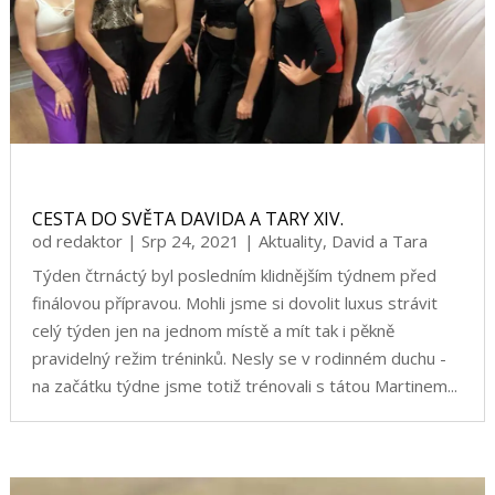
CESTA DO SVĚTA DAVIDA A TARY XIV.
od
redaktor
|
Srp 24, 2021
|
Aktuality
,
David a Tara
Týden čtrnáctý byl posledním klidnějším týdnem před
finálovou přípravou. Mohli jsme si dovolit luxus strávit
celý týden jen na jednom místě a mít tak i pěkně
pravidelný režim tréninků. Nesly se v rodinném duchu -
na začátku týdne jsme totiž trénovali s tátou Martinem...