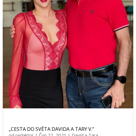
„CESTA DO SVĚTA DAVIDA A TARY V.“
od
redaktor
|
Čvn 22, 2021
|
David a Tara