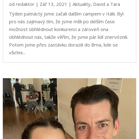
od
redaktor
|
Zář 13, 2021
|
Aktuality
,
David a Tara
Týden patnáctý jsme začali dalším campem v Itálii. Byl
pro nás zajímavý tím, že jsme měli po delším čase
možnost obhlédnout konkurenci a zároveň ona
obhlédnout nás, takže věřím, že jsme pár lidí znervóznili.
Potom jsme přes zastávku dorazili do Brna, kde se
všichni...