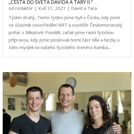
„CESTA DO SVĚTA DAVIDA A TARY II.“
od
redaktor
|
Kvě 31, 2021
|
David a Tara
Týden druhý, Tento týden jsme byli v Česku, kdy jsme
se účastnili soustředění NRT a soutěže Českomoravský
pohár v Mikulově. Pondělí, začali jsme ranní fyzickou
přípravou, kdy jsme posilovali horní část těla a hezky u
toho mysleli na našeho fyzického trenéra Ramba,...