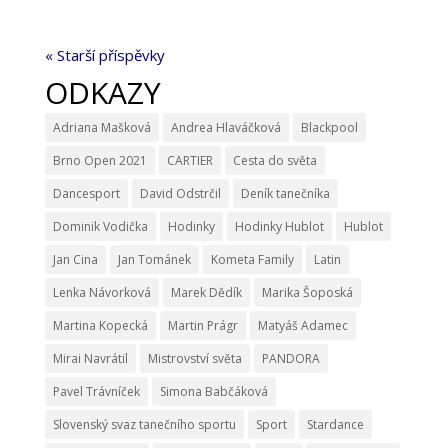
« Starší příspěvky
ODKAZY
Adriana Mašková
Andrea Hlaváčková
Blackpool
Brno Open 2021
CARTIER
Cesta do světa
Dancesport
David Odstrčil
Deník tanečníka
Dominik Vodička
Hodinky
Hodinky Hublot
Hublot
Jan Cina
Jan Tománek
Kometa Family
Latin
Lenka Návorková
Marek Dědík
Marika Šoposká
Martina Kopecká
Martin Prágr
Matyáš Adamec
Mirai Navrátil
Mistrovství světa
PANDORA
Pavel Trávníček
Simona Babčáková
Slovenský svaz tanečního sportu
Sport
Stardance