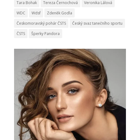
Tara Bohak
Tereza Černochová
Veronika Lálová
WDC
Wdsf
Zdeněk Godla
Českomoravský pohár ČSTS
Český svaz tanečního sportu
ČSTS
Šperky Pandora