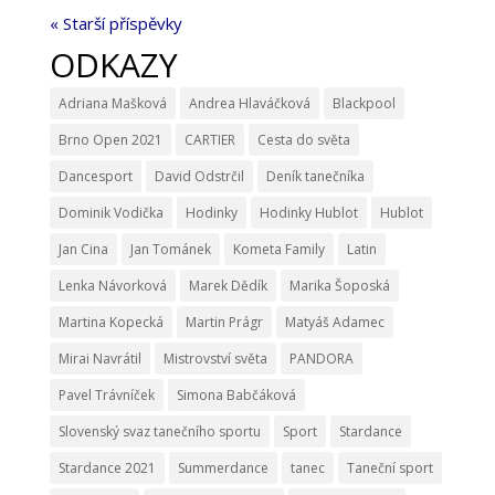
« Starší příspěvky
ODKAZY
Adriana Mašková
Andrea Hlaváčková
Blackpool
Brno Open 2021
CARTIER
Cesta do světa
Dancesport
David Odstrčil
Deník tanečníka
Dominik Vodička
Hodinky
Hodinky Hublot
Hublot
Jan Cina
Jan Tománek
Kometa Family
Latin
Lenka Návorková
Marek Dědík
Marika Šoposká
Martina Kopecká
Martin Prágr
Matyáš Adamec
Mirai Navrátil
Mistrovství světa
PANDORA
Pavel Trávníček
Simona Babčáková
Slovenský svaz tanečního sportu
Sport
Stardance
Stardance 2021
Summerdance
tanec
Taneční sport