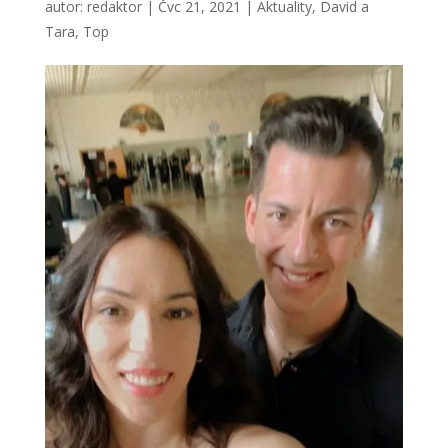
autor:
redaktor
|
Čvc 21, 2021
|
Aktuality
,
David a
Tara
,
Top