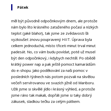
Pátek
měl být původně odpočinkovým dnem, ale protože
nám bylo líto krásného zataženého počasí a nízkých
teplot (jaké blaho!), tak jsme ze zvědavosti šli
vyzkoušet znovu poupravený HIIT. Úprava byla
celkem jednoduchá, místo třiceti minut trval minut
padesát. No, co vám budu povídat, poté už musel
být den odpočinkový, i kdybych nechtěl. Po obědě
krátký power nap a pak ještě pomoct kamarádům
do e-shopu. Jako poděkování za naši pomoc v
posledních týdnech nás potom pozvali na skvělou
večeři servírovanou ve svazích jižně od Mariboru.
Užili jsme si skvělé jídlo i krásný výhled, a protože
jsme ráno tak makali, dopřáli jsme si taky dobrý
zákusek, sladkou tečku za celým pátkem.