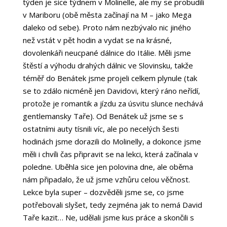
týden je sice týdnem v Molinelle, ale my se probudili
v Mariboru (obě města začínají na M – jako Mega
daleko od sebe). Proto nám nezbývalo nic jiného
než vstát v pět hodin a vydat se na krásné,
dovolenkáři neucpané dálnice do Itálie. Měli jsme
štěstí a výhodu drahých dálnic ve Slovinsku, takže
téměř do Benátek jsme projeli celkem plynule (tak
se to zdálo nicméně jen Davidovi, který ráno neřídí,
protože je romantik a jízdu za úsvitu slunce nechává
gentlemansky Taře). Od Benátek už jsme se s
ostatními auty tísnili víc, ale po necelých šesti
hodinách jsme dorazili do Molinelly, a dokonce jsme
měli i chvíli čas připravit se na lekci, která začínala v
poledne. Uběhla sice jen polovina dne, ale oběma
nám připadalo, že už jsme vzhůru celou věčnost.
Lekce byla super – dozvěděli jsme se, co jsme
potřebovali slyšet, tedy zejména jak to nemá David
Taře kazit… Ne, udělali jsme kus práce a skončili s