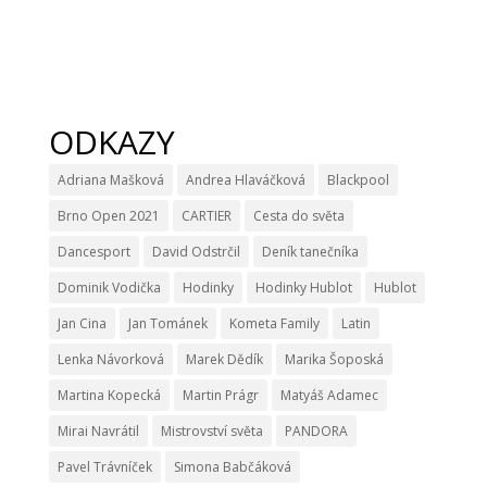
ODKAZY
Adriana Mašková
Andrea Hlaváčková
Blackpool
Brno Open 2021
CARTIER
Cesta do světa
Dancesport
David Odstrčil
Deník tanečníka
Dominik Vodička
Hodinky
Hodinky Hublot
Hublot
Jan Cina
Jan Tománek
Kometa Family
Latin
Lenka Návorková
Marek Dědík
Marika Šoposká
Martina Kopecká
Martin Prágr
Matyáš Adamec
Mirai Navrátil
Mistrovství světa
PANDORA
Pavel Trávníček
Simona Babčáková