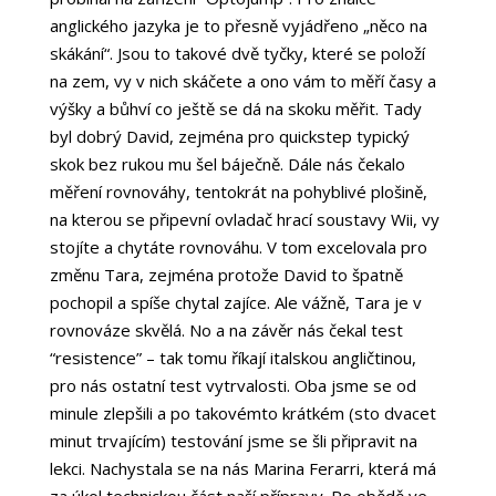
anglického jazyka je to přesně vyjádřeno „něco na
skákání“. Jsou to takové dvě tyčky, které se položí
na zem, vy v nich skáčete a ono vám to měří časy a
výšky a bůhví co ještě se dá na skoku měřit. Tady
byl dobrý David, zejména pro quickstep typický
skok bez rukou mu šel báječně. Dále nás čekalo
měření rovnováhy, tentokrát na pohyblivé plošině,
na kterou se připevní ovladač hrací soustavy Wii, vy
stojíte a chytáte rovnováhu. V tom excelovala pro
změnu Tara, zejména protože David to špatně
pochopil a spíše chytal zajíce. Ale vážně, Tara je v
rovnováze skvělá. No a na závěr nás čekal test
“resistence” – tak tomu říkají italskou angličtinou,
pro nás ostatní test vytrvalosti. Oba jsme se od
minule zlepšili a po takovémto krátkém (sto dvacet
minut trvajícím) testování jsme se šli připravit na
lekci. Nachystala se na nás Marina Ferarri, která má
za úkol technickou část naší přípravy. Po obědě ve