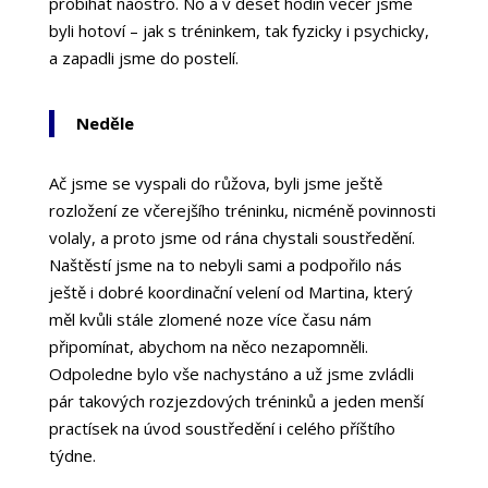
probíhat naostro. No a v deset hodin večer jsme
byli hotoví – jak s tréninkem, tak fyzicky i psychicky,
a zapadli jsme do postelí.
Neděle
Ač jsme se vyspali do růžova, byli jsme ještě
rozložení ze včerejšího tréninku, nicméně povinnosti
volaly, a proto jsme od rána chystali soustředění.
Naštěstí jsme na to nebyli sami a podpořilo nás
ještě i dobré koordinační velení od Martina, který
měl kvůli stále zlomené noze více času nám
připomínat, abychom na něco nezapomněli.
Odpoledne bylo vše nachystáno a už jsme zvládli
pár takových rozjezdových tréninků a jeden menší
practísek na úvod soustředění i celého příštího
týdne.