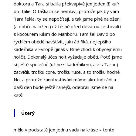
doktora a Tara si balila překvapivě jen jeden (!) kufr
do Itálie. O taškách se nemluví, protože jak by vám
Tara řekla, ty se nepočítají, a tak jsme plně naloženi
(a dobře naloženi) už těsně před devátou cestovali i
s kocourem Kikim do Mariboru. Tam šel David po
rychlém obědě navštívit, jak rád říká, nejlepšího
kadeřníka v Evropě (jinak v Brně chodí k obyčejnému
holiči). Dokonalý účes holt vyžaduje oběti. Poté jsme
si ještě společně (už ne s kadeřníkem, ale s Tarou)
zacvičili, trošku core, trošku ruce, a to trošku hodně.
No, a protože ranní vstávání máme ukrutně rádi a
další den bude ještě ranější, odebrali jsme se na
kutě.
Úterý
mělo v podstatě jen jednu vadu na kráse – tento