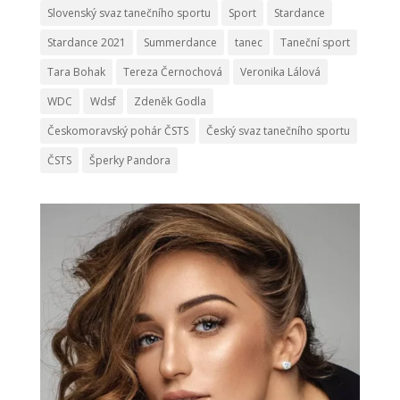
Slovenský svaz tanečního sportu
Sport
Stardance
Stardance 2021
Summerdance
tanec
Taneční sport
Tara Bohak
Tereza Černochová
Veronika Lálová
WDC
Wdsf
Zdeněk Godla
Českomoravský pohár ČSTS
Český svaz tanečního sportu
ČSTS
Šperky Pandora