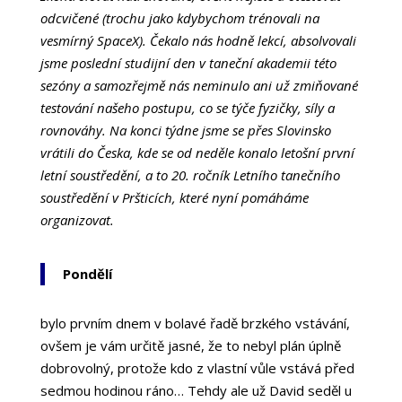
odcvičené (trochu jako kdybychom trénovali na
vesmírný SpaceX). Čekalo nás hodně lekcí, absolvovali
jsme poslední studijní den v taneční akademii této
sezóny a samozřejmě nás neminulo ani už zmiňované
testování našeho postupu, co se týče fyzičky, síly a
rovnováhy. Na konci týdne jsme se přes Slovinsko
vrátili do Česka, kde se od neděle konalo letošní první
letní soustředění, a to 20. ročník Letního tanečního
soustředění v Pršticích, které nyní pomáháme
organizovat.
Pondělí
bylo prvním dnem v bolavé řadě brzkého vstávání,
ovšem je vám určitě jasné, že to nebyl plán úplně
dobrovolný, protože kdo z vlastní vůle vstává před
sedmou hodinou ráno… Tehdy ale už David seděl u