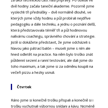
dvě hodiny začala taneční akademie. Pozorně jsme
vyslechli tři přednášky – dvě normálně dlouhé, ve
kterých jsme vždy hodinu a půl probírali nejdříve
pedagogiku a dále techniku, a jednu o poznání delší,
která představovala téměř tři a půl hodinovou
nalívárnu coachingu, správného chování a strategie.
Jistě si dokážete představit, že jsme odcházeli s
hlavou jako pátrací balón – museli jsme s ním ale
hned odletět na practice. Na něm bylo troško znát
půldenní sezení a ranní testování, ale dali jsme do
toho maximum, a tak jsme si za odměnu koupili na
večeři pizzu a hezky usnuli.
Čtvrtek
Ráno jsme si konečně trošku přispali a konečně si i
trošku vychutnali výbornou snídani a kávu. Nicméně