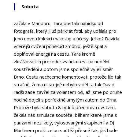
Sobota
začala v Mariboru. Tara dostala nabídku od
fotografa, který ji už párkrát fotil, aby udělala pro
jeho novou kolekci make-up a účesy. Jelikož Davida
včerejší cvičení poněkud zmohlo, ještě spal a
doplňoval energii na cestu. Tara kromě
zkrášlovacích procedur zvládla test na nedělní
soustředění a potom jsme společně vyjeli směr
Brno. Cestu nechceme komentovat, protože lilo tak
strašně, že na ni stejně nebylo vidět, a tak David
radši zase zavřel za volantem oči, až jsme po druhé
hodině dojeli s perfektně umytým autem do Brna.
Protože byla sobota 8 týdnů před mistrovstvím,
čekala nás simulace soutěže, během které jsme s
pauzami mezi koly, vylosovanými skupinami a DJ
Martinem prošli celou soutěž přesně tak, jak bude