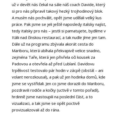
už v devět nás čekal na sále náš coach Davide, který
si pro nás připravil takový hezký trojhodinový blok.
A musím nás pochválit, opět jsme udělali velký kus
práce. Pak jsme se jeli ještě naposledy italsky najíst,
tedy italsky pro nás – jestli si pamatujete, bydlíme v
Itálii nad čínskou restaurací, a tak nudle jíme jen tam.
Dále už na programu zbývala akorát cesta do
Mariboru, která ubíhala překvapivě velice snadno,
zejména Taře, která jen přivřela oči kousek za
Padovou a otevřela až před Lublaní. Davidovu
trpělivost testovalo pár hodin v zácpě (obstál – ani
volant nerozkousal), a pak už jen hodinka domů, kde
jsme se vystřídali. Jen co jsme dorazili do Mariboru,
pozdravili rodiče a kočky (uctivě v tomto pořadí),
hrdinně jsme nastoupili na poslední část, a to
vizualizaci, a tak jsme se opět poctivě
provizualizovali až do rána.