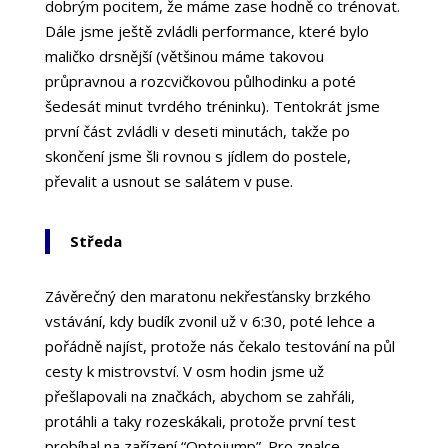
dobrým pocitem, že máme zase hodně co trénovat.
Dále jsme ještě zvládli performance, které bylo
maličko drsnější (většinou máme takovou
průpravnou a rozcvičkovou půlhodinku a poté
šedesát minut tvrdého tréninku). Tentokrát jsme
první část zvládli v deseti minutách, takže po
skončení jsme šli rovnou s jídlem do postele,
převalit a usnout se salátem v puse.
Středa
Závěrečný den maratonu nekřesťansky brzkého
vstávání, kdy budík zvonil už v 6:30, poté lehce a
pořádně najíst, protože nás čekalo testování na půl
cesty k mistrovství. V osm hodin jsme už
přešlapovali na značkách, abychom se zahřáli,
protáhli a taky rozeskákali, protože první test
probíhal na zařízení “Optojump”. Pro znalce