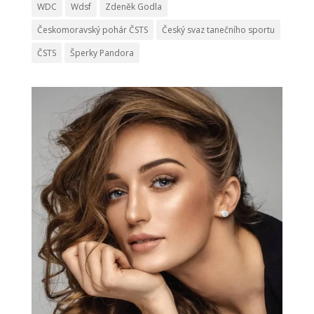
WDC
Wdsf
Zdeněk Godla
Českomoravský pohár ČSTS
Český svaz tanečního sportu
ČSTS
Šperky Pandora