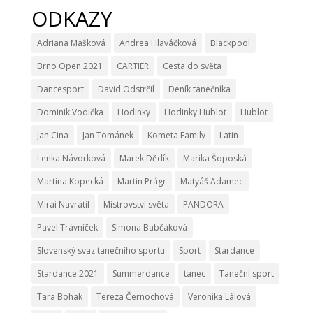
ODKAZY
Adriana Mašková
Andrea Hlaváčková
Blackpool
Brno Open 2021
CARTIER
Cesta do světa
Dancesport
David Odstrčil
Deník tanečníka
Dominik Vodička
Hodinky
Hodinky Hublot
Hublot
Jan Cina
Jan Tománek
Kometa Family
Latin
Lenka Návorková
Marek Dědík
Marika Šoposká
Martina Kopecká
Martin Prágr
Matyáš Adamec
Mirai Navrátil
Mistrovství světa
PANDORA
Pavel Trávníček
Simona Babčáková
Slovenský svaz tanečního sportu
Sport
Stardance
Stardance 2021
Summerdance
tanec
Taneční sport
Tara Bohak
Tereza Černochová
Veronika Lálová