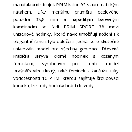
manufakturní strojek PRIM kalibr 95 s automatickým
nátahem.
Díky menšímu průměru ocelového
pouzdra 38,8 mm a nápaditým barevným
kombinacím se řadí PRIM SPORT 38 mezi
unisexové hodinky, které navíc umožňují nošení i k
elegantnějšímu stylu oblečení. Jedná se o skutečně
univerzální model pro všechny generace. Dřevěná
krabička ukrývá kromě hodinek s koženým
řemínkem, vyrobeným pro tento model
Brašnářstvím Tlustý, také řemínek z kaučuku. Díky
vodotěsnosti 10 ATM, kterou zajišťuje šroubovací
korunka, lze tedy hodinky brát i do vody.