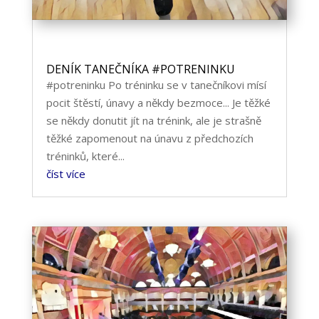
DENÍK TANEČNÍKA #POTRENINKU
#potreninku Po tréninku se v tanečníkovi mísí
pocit štěstí, únavy a někdy bezmoce... Je těžké
se někdy donutit jít na trénink, ale je strašně
těžké zapomenout na únavu z předchozích
tréninků, které...
číst více