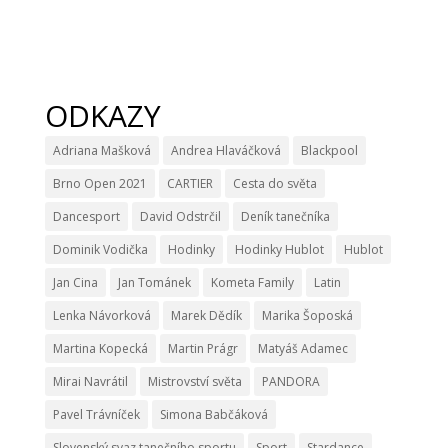
ODKAZY
Adriana Mašková
Andrea Hlaváčková
Blackpool
Brno Open 2021
CARTIER
Cesta do světa
Dancesport
David Odstrčil
Deník tanečníka
Dominik Vodička
Hodinky
Hodinky Hublot
Hublot
Jan Cina
Jan Tománek
Kometa Family
Latin
Lenka Návorková
Marek Dědík
Marika Šoposká
Martina Kopecká
Martin Prágr
Matyáš Adamec
Mirai Navrátil
Mistrovství světa
PANDORA
Pavel Trávníček
Simona Babčáková
Slovenský svaz tanečního sportu
Sport
Stardance