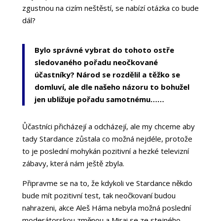
zgustnou na cizím neštěstí, se nabízí otázka co bude
dál?
Bylo správné vybrat do tohoto ostře
sledovaného pořadu neočkované
účastníky?
Národ se rozdělil a těžko se
domluví, ale dle našeho názoru to bohužel
jen ubližuje pořadu samotnému……
Ůčastníci přicházejí a odcházejí, ale my chceme aby
tady Stardance zůstala co možná nejdéle, protože
to je poslední mohykán pozitivní a hezké televizní
zábavy, která nám ještě zbyla.
Připravme se na to, že kdykoli ve Stardance někdo
bude mít pozitivní test, tak neočkovaní budou
nahrazeni, akce Aleš Háma nebyla možná poslední
moderátorskou změnou a Mirai se ze stejného