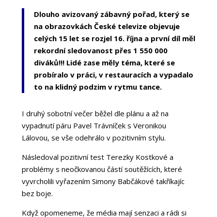
Dlouho avizovaný zábavný pořad, který se
na obrazovkách České televize objevuje
celých 15 let se rozjel 16. října a první díl měl
rekordní sledovanost přes 1 550 000
diváků!!! Lidé zase měly téma, které se
probíralo v práci, v restauracích a vypadalo
to na klidný podzim v rytmu tance.
I druhý sobotní večer běžel dle plánu a až na
vypadnutí páru Pavel Trávníček s Veronikou
Lálovou, se vše odehrálo v pozitivním stylu.
Následoval pozitivní test Terezky Kostkové a
problémy s neočkovanou částí soutěžících, které
vyvrcholili vyřazením Simony Babčákové takříkajíc
bez boje.
Když opomeneme, že média mají senzaci a rádi si