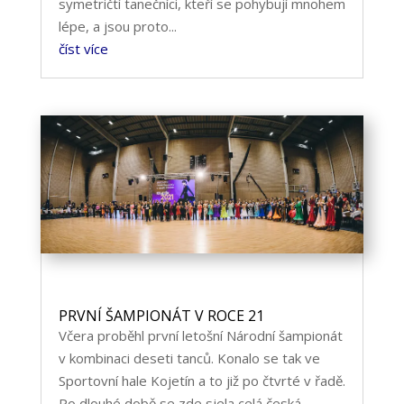
symetričtí tanečníci, kteří se pohybují mnohem
lépe, a jsou proto...
číst více
PRVNÍ ŠAMPIONÁT V ROCE 21
Včera proběhl první letošní Národní šampionát
v kombinaci deseti tanců. Konalo se tak ve
Sportovní hale Kojetín a to již po čtvrté v řadě.
Po dlouhé době se zde sjela celá česká