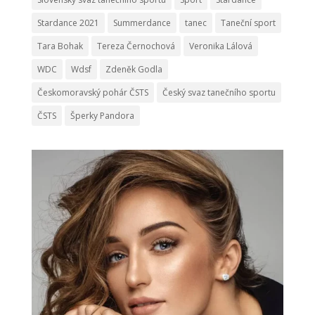
Stardance 2021
Summerdance
tanec
Taneční sport
Tara Bohak
Tereza Černochová
Veronika Lálová
WDC
Wdsf
Zdeněk Godla
Českomoravský pohár ČSTS
Český svaz tanečního sportu
ČSTS
Šperky Pandora