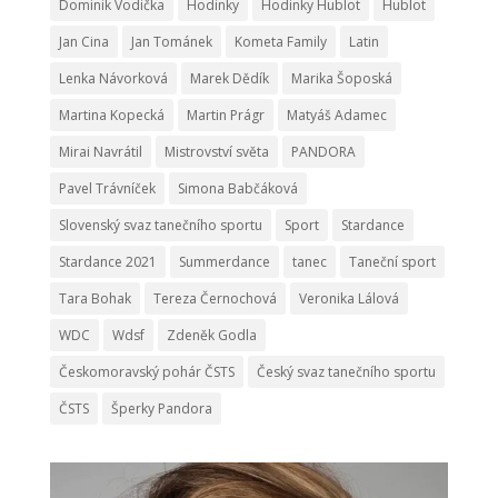
Dominik Vodička
Hodinky
Hodinky Hublot
Hublot
Jan Cina
Jan Tománek
Kometa Family
Latin
Lenka Návorková
Marek Dědík
Marika Šoposká
Martina Kopecká
Martin Prágr
Matyáš Adamec
Mirai Navrátil
Mistrovství světa
PANDORA
Pavel Trávníček
Simona Babčáková
Slovenský svaz tanečního sportu
Sport
Stardance
Stardance 2021
Summerdance
tanec
Taneční sport
Tara Bohak
Tereza Černochová
Veronika Lálová
WDC
Wdsf
Zdeněk Godla
Českomoravský pohár ČSTS
Český svaz tanečního sportu
ČSTS
Šperky Pandora