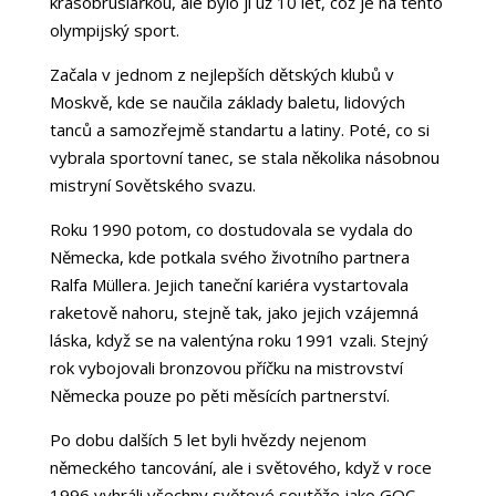
krasobruslařkou, ale bylo jí už 10 let, což je na tento
olympijský sport.
Začala v jednom z nejlepších dětských klubů v
Moskvě, kde se naučila základy baletu, lidových
tanců a samozřejmě standartu a latiny. Poté, co si
vybrala sportovní tanec, se stala několika násobnou
mistryní Sovětského svazu.
Roku 1990 potom, co dostudovala se vydala do
Německa, kde potkala svého životního partnera
Ralfa Müllera. Jejich taneční kariéra vystartovala
raketově nahoru, stejně tak, jako jejich vzájemná
láska, když se na valentýna roku 1991 vzali. Stejný
rok vybojovali bronzovou příčku na mistrovství
Německa pouze po pěti měsících partnerství.
Po dobu dalších 5 let byli hvězdy nejenom
německého tancování, ale i světového, když v roce
1996 vyhráli všechny světové soutěže jako GOC,