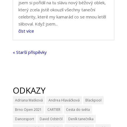
jsem si pořídil na tu slávu nový béžový oblek,
který zcela jistě okouzlí všechny taneční
celebrity, které my kamarád co se mnou letěl
sliboval. Když jsem...
číst více
« Starší příspěvky
ODKAZY
Adriana Mašková
Andrea Hlaváčková
Blackpool
Brno Open 2021
CARTIER
Cesta do světa
Dancesport
David Odstrčil
Deník tanečníka