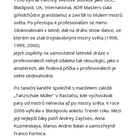
Blackpool, UK, International, ADR Masters Gala
(předchůdce grandslamu) a završili to titulem mistrů
světa. Po přestupu k profesionálům se mimo
zdokonalování v latině, dali na dráhu show dance, ve
kterém se stali trojnásobnými mistry světa (1998,
1999, 2000).
Jejich úspěchy na samostatné latinské dráze v
profesionálech nebyli zdaleka tak okouzlující, jako v
amatérech, ale finálová příčka v profesionálech je
velmi obdivuhodná.
Po taneční kariéře společně s manželem založili
„Tanzschule Müller“ v Rastattu, kde vychovávali
páry od mistrů německa až po mistry světa. V roce
2006 vyhrála v Blackpoolu anketu Trenér roku. Mezi
její nejlepší žáky patří Andrey Zaytsev, Anna
Kuzminskaya, Marius Andrei Balan a samozřejmě
Franco Formica.