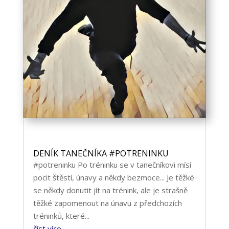
DENÍK TANEČNÍKA #POTRENINKU
#potreninku Po tréninku se v tanečníkovi mísí
pocit štěstí, únavy a někdy bezmoce... Je těžké
se někdy donutit jít na trénink, ale je strašně
těžké zapomenout na únavu z předchozích
tréninků, které...
číst více