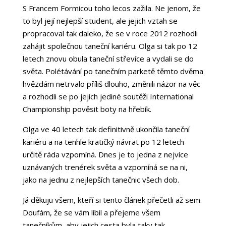
S Francem Formicou toho lecos zažila. Ne jenom, že
to byl její nejlepší student, ale jejich vztah se
propracoval tak daleko, že se v roce 2012 rozhodli
zahájit společnou taneční kariéru. Olga si tak po 12
letech znovu obula taneční střevíce a vydali se do
světa. Polétávání po tanečním parketě těmto dvěma
hvězdám netrvalo příliš dlouho, změnili názor na věc
a rozhodli se po jejich jediné soutěži International
Championship pověsit boty na hřebík.
Olga ve 40 letech tak definitivně ukončila taneční
kariéru a na tenhle kratičký návrat po 12 letech
určitě ráda vzpomíná. Dnes je to jedna z nejvíce
uznávaných trenérek světa a vzpomíná se na ni,
jako na jednu z nejlepších tanečnic všech dob.
Já děkuju všem, kteří si tento článek přečetli až sem.
Doufám, že se vám líbil a přejeme všem
tanečníkům, aby jejich cesta byla taky tak