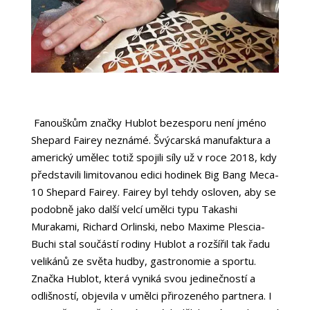
Fanouškům značky Hublot bezesporu není jméno
Shepard Fairey neznámé. Švýcarská manufaktura a
americký umělec totiž spojili síly už v roce 2018, kdy
představili limitovanou edici hodinek Big Bang Meca-
10 Shepard Fairey. Fairey byl tehdy osloven, aby se
podobně jako další velcí umělci typu Takashi
Murakami, Richard Orlinski, nebo Maxime Plescia-
Buchi stal součástí rodiny Hublot a rozšířil tak řadu
velikánů ze světa hudby, gastronomie a sportu.
Značka Hublot, která vyniká svou jedinečností a
odlišností, objevila v umělci přirozeného partnera. I