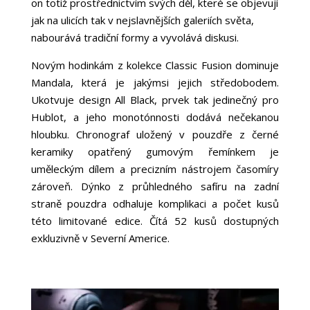
on totiž prostřednictvím svých děl, které se objevují
jak na ulicích tak v nejslavnějších galeriích světa,
nabourává tradiční formy a vyvolává diskusi.
Novým hodinkám z kolekce Classic Fusion dominuje
Mandala, která je jakýmsi jejich středobodem.
Ukotvuje design All Black, prvek tak jedinečný pro
Hublot, a jeho monotónnosti dodává nečekanou
hloubku. Chronograf uložený v pouzdře z černé
keramiky opatřený gumovým řemínkem je
uměleckým dílem a precizním nástrojem časomíry
zároveň. Dýnko z průhledného safíru na zadní
straně pouzdra odhaluje komplikaci a počet kusů
této limitované edice. Čítá 52 kusů dostupných
exkluzivně v Severní Americe.