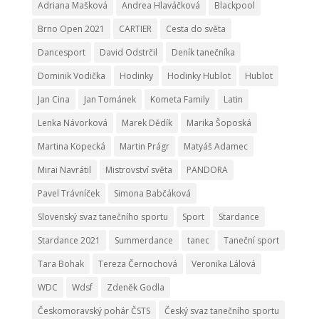
Adriana Mašková
Andrea Hlaváčková
Blackpool
Brno Open 2021
CARTIER
Cesta do světa
Dancesport
David Odstrčil
Deník tanečníka
Dominik Vodička
Hodinky
Hodinky Hublot
Hublot
Jan Cina
Jan Tománek
Kometa Family
Latin
Lenka Návorková
Marek Dědík
Marika Šoposká
Martina Kopecká
Martin Prágr
Matyáš Adamec
Mirai Navrátil
Mistrovství světa
PANDORA
Pavel Trávníček
Simona Babčáková
Slovenský svaz tanečního sportu
Sport
Stardance
Stardance 2021
Summerdance
tanec
Taneční sport
Tara Bohak
Tereza Černochová
Veronika Lálová
WDC
Wdsf
Zdeněk Godla
Českomoravský pohár ČSTS
Český svaz tanečního sportu