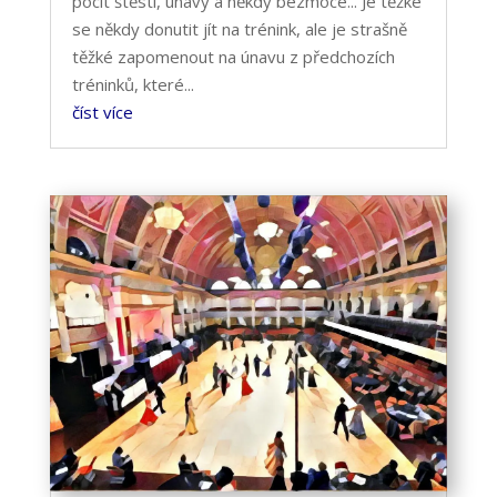
pocit štěstí, únavy a někdy bezmoce... Je těžké
se někdy donutit jít na trénink, ale je strašně
těžké zapomenout na únavu z předchozích
tréninků, které...
číst více