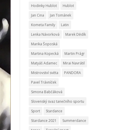
Hodinky Hublot
Hublot
Jan Cina
Jan Tománek
Kometa Family
Latin
Lenka Návorková
Marek Dědík
Marika Šoposká
Martina Kopecká
Martin Prágr
Matyáš Adamec
Mirai Navrátil
Mistrovství světa
PANDORA
Pavel Trávníček
Simona Babčáková
Slovenský svaz tanečního sportu
Sport
Stardance
Stardance 2021
Summerdance