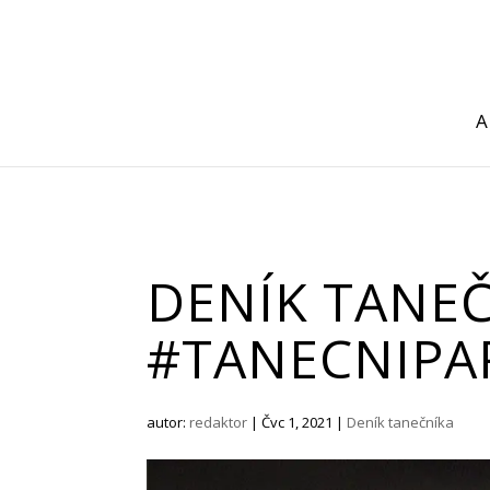
A
DENÍK TANE
#TANECNIPA
autor:
redaktor
|
Čvc 1, 2021
|
Deník tanečníka