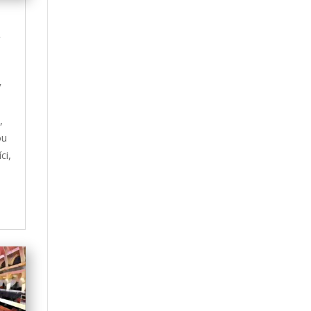
y
,
ou
ci,