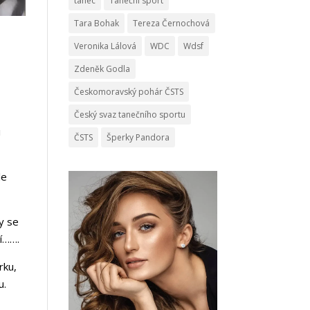
tanec
Taneční sport
Tara Bohak
Tereza Černochová
Veronika Lálová
WDC
Wdsf
Zdeněk Godla
Českomoravský pohár ČSTS
Český svaz tanečního sportu
i
ČSTS
Šperky Pandora
le
y se
ní…….
rku,
u.