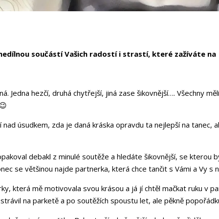
edílnou součástí Vašich radostí i strastí, které zažíváte na
á. Jedna hezčí, druhá chytřejší, jiná zase šikovnější…. Všechny měl
 😉
jí nad úsudkem, zda je daná kráska opravdu ta nejlepší na tanec, a
pakoval debakl z minulé soutěže a hledáte šikovnější, se kterou b
onec se většinou najde partnerka, která chce tančit s Vámi a Vy s 
rky, která mě motivovala svou krásou a já jí chtěl mačkat ruku v pa
trávil na parketě a po soutěžích spoustu let, ale pěkně popořádk