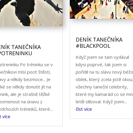
DENÍK TANEČNÍKA
#BLACKPOOL
ENÍK TANEČNÍKA
POTRENINKU
Když jsem se tam vydával
otreninku Po tréninku se v
kdysi poprvé, tak jsem si
ečníkovi mísí pocit štěstí,
pořídil na tu slávu nový béž
avy a někdy bezmoce... Je
oblek, který zcela jistě okouz
žké se někdy donutit jít na
všechny taneční celebrity,
nink, ale je strašně těžké
které my kamarád co se mn
pomenout na únavu z
letěl sliboval. Když jsem...
edchozích tréninků, které...
číst více
t více