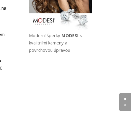
k na
hem
Moderní šperky
MODESI
s
kvalitními kameny a
povrchovou úpravou
á
í.