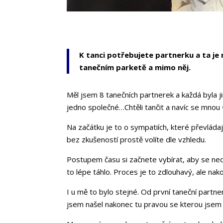
K tanci potřebujete partnerku a ta je n
tanečním parketě a mimo něj.
Měl jsem 8 tanečních partnerek a každá byla jin
jedno společné…Chtěli tančit a navíc se mnou
Na začátku je to o sympatiích, které převláda
bez zkušeností prostě volíte dle vzhledu.
Postupem času si začnete vybírat, aby se neo
to lépe táhlo. Proces je to zdlouhavý, ale nak
I u mě to bylo stejné. Od první taneční partne
jsem našel nakonec tu pravou se kterou jsem s