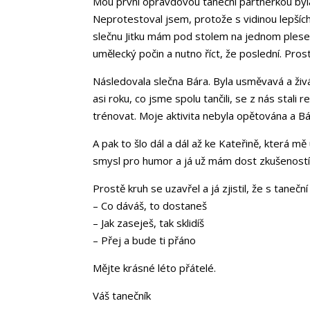
Mou první opravdovou taneční partnerkou byla 
Neprotestoval jsem, protože s vidinou lepšíc
slečnu Jitku mám pod stolem na jednom plese,
umělecký počin a nutno říct, že poslední. Prost
Následovala slečna Bára. Byla usměvavá a živá
asi roku, co jsme spolu tančili, se z nás stali r
trénovat. Moje aktivita nebyla opětována a B
A pak to šlo dál a dál až ke Kateřině, která mě
smysl pro humor a já už mám dost zkušeností na
Prostě kruh se uzavřel a já zjistil, že s tanečn
– Co dáváš, to dostaneš
– Jak zaseješ, tak sklidíš
– Přej a bude ti přáno
Mějte krásné léto přátelé.
Váš tanečník