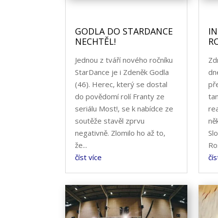
GODLA DO STARDANCE
I
NECHTĚL!
R
Jednou z tváří nového ročníku
Zd
StarDance je i Zdeněk Godla
dn
(46). Herec, který se dostal
př
do povědomí rolí Franty ze
tan
seriálu Most!, se k nabídce ze
re
soutěže stavěl zprvu
ně
negativně. Zlomilo ho až to,
Sl
že...
Ro
číst více
čís