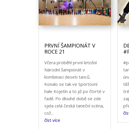
PRVNÍ ŠAMPIONÁT V
D
ROCE 21
#
Včera proběhl první letošní
#p
Národní šampionát v
tan
kombinaci deseti tanců.
ún
Konalo se tak ve Sportovní
tě
hale Kojetín a to již po čtvrté v
tré
řadě. Po dlouhé době se zde
za
sjela celá česká taneční scéna,
př
což...
čís
číst více