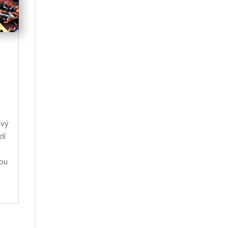
ový
lí
ou