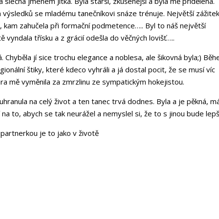
slečna jménem Jitka. Byla starší, zkušenější a byla mě přidělena.
h výsledků se mladému tanečníkovi snáze trénuje. Největší zážite
 kam zahučela při formační podmetence….. Byl to náš největší
ě vyndala třísku a z grácií odešla do věčných lovišť…..
. Chyběla jí sice trochu elegance a noblesa, ale šikovná byla;) Bě
egionální štiky, které kdeco vyhráli a já dostal pocit, že se musí víc
ára mě vyměnila za zmrzlinu ze sympatickým hokejistou.
 uhranula na celý život a ten tanec trvá dodnes. Byla a je pěkná, m
 to, abych se tak neurážel a nemyslel si, že to s jinou bude lepš
í partnerkou je to jako v životě