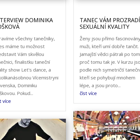
NTERVIEW DOMINIKA
TANEC VÁM PROZRADÍ
OŠKOVÁ
SEXUÁLNÍ KVALITY
ravíme všechny tanečníky,
Ženy jsou přímo fascinován
es máme tu možnost
muži, kteří umí dobře tančit.
edstavit Vám skvělou
Jamajští vědci pátrali po tom
ečnici, finalistku taneční
proč tomu tak je. V kurzu js
ality show Let's dance, a
podle nich symetričtí taneční
kolikanásobnou Vícemistryni
kteří se pohybují mnohem
ovenska, Dominiku
lépe, a jsou proto...
škovou. Pokud...
číst více
t více